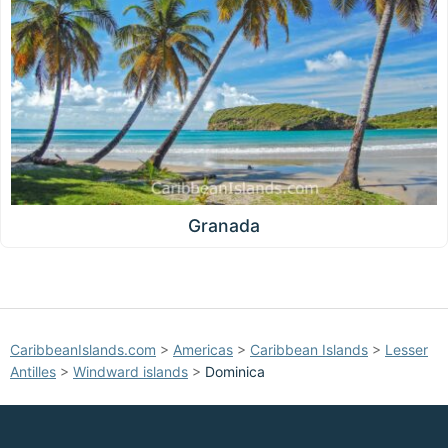
Granada
CaribbeanIslands.com
>
Americas
>
Caribbean Islands
>
Lesser
Antilles
>
Windward islands
>
Dominica