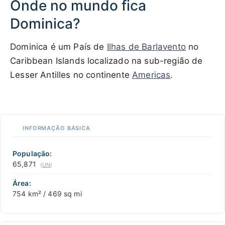
Onde no mundo fica
Dominica?
Dominica é um País de
Ilhas de Barlavento
no
Caribbean Islands localizado na sub-região de
Lesser Antilles no continente
Americas
.
500 km / 310.7 mi
CARIBBEANISLANDS.COM
with the support of
© OpenStreetMap
contributors
1 m
3
t
/
f
📏
INFORMAÇÃO BÁSICA
+
−
População:
65,871
(
UN
)
Área:
754 km² / 469 sq mi