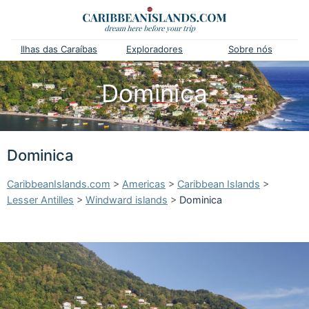
Ilhas das Caraíbas
Exploradores
Sobre nós
Dominica
Dominica
CaribbeanIslands.com
>
Americas
>
Caribbean Islands
>
Lesser Antilles
>
Windward islands
>
Dominica