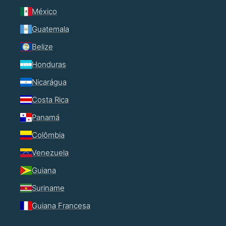
México
Guatemala
Belize
Honduras
Nicarágua
Costa Rica
Panamá
Colômbia
Venezuela
Guiana
Suriname
Guiana Francesa