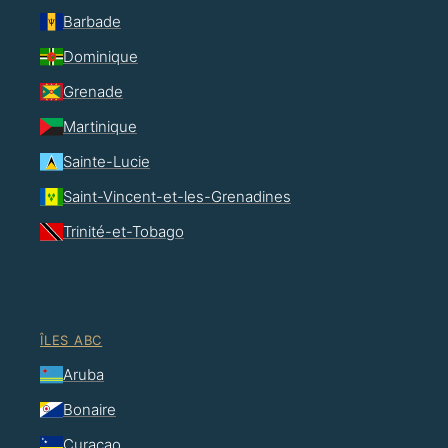
Barbade
Dominique
Grenade
Martinique
Sainte-Lucie
Saint-Vincent-et-les-Grenadines
Trinité-et-Tobago
ÎLES ABC
Aruba
Bonaire
Curaçao