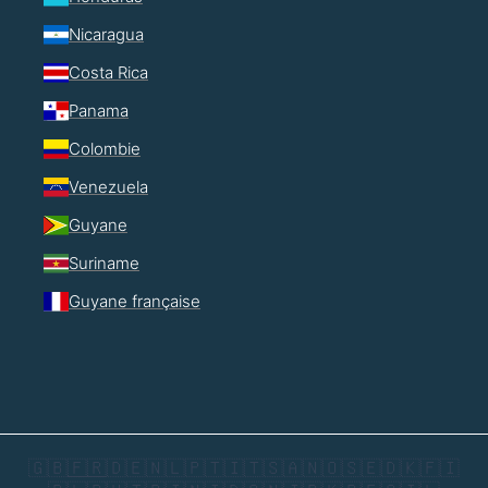
Nicaragua
Costa Rica
Panama
Colombie
Venezuela
Guyane
Suriname
Guyane française
🇬🇧
🇫🇷
🇩🇪
🇳🇱
🇵🇹
🇮🇹
🇸🇦
🇳🇴
🇸🇪
🇩🇰
🇫🇮