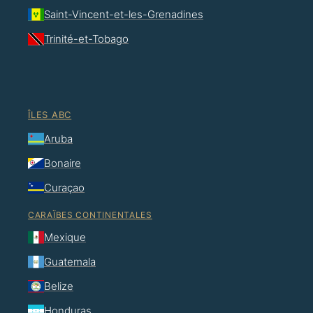
Saint-Vincent-et-les-Grenadines
Trinité-et-Tobago
ÎLES ABC
Aruba
Bonaire
Curaçao
CARAÏBES CONTINENTALES
Mexique
Guatemala
Belize
Honduras