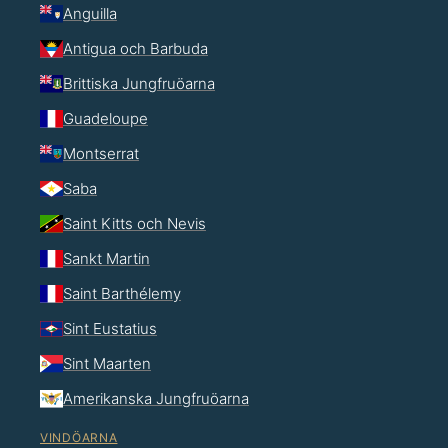
Anguilla
Antigua och Barbuda
Brittiska Jungfruöarna
Guadeloupe
Montserrat
Saba
Saint Kitts och Nevis
Sankt Martin
Saint Barthélemy
Sint Eustatius
Sint Maarten
Amerikanska Jungfruöarna
VINDÖARNA