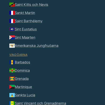
Saint Kitts och Nevis
Sankt Martin
Saint Barthélemy
Sint Eustatius
Sint Maarten
Amerikanska Jungfruöarna
VINDÖARNA
Barbados
Dominica
Grenada
Martinique
Sankta Lucia
Saint Vincent och Grenadinerna