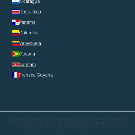
Nicaragua
Costa Rica
Panama
Colombia
Venezuela
Guyana
Surinam
Franska Guyana
🇬🇧
🇫🇷
🇩🇪
🇳🇱
🇵🇹
🇮🇹
🇸🇦
🇳🇴
🇸🇪
🇩🇰
🇫🇮
🇵🇱
🇷🇺
🇹🇷
🇮🇳
🇮🇩
🇨🇳
🇯🇵
🇰🇷
🇪🇸
🇮🇱