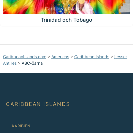
Trinidad och Tobago
CaribbeanIslands.com
>
Americas
>
Caribbean Islands
>
Lesser
Antilles
>
ABC-öarna
CARIBBEAN ISLANDS
KARIBIEN