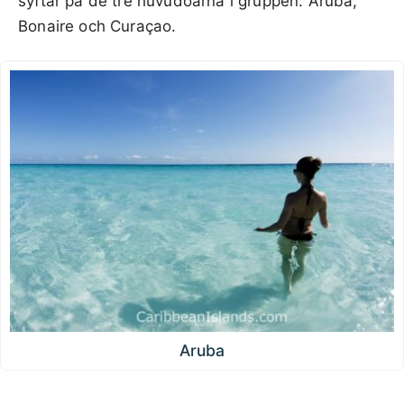
syftar på de tre huvudöarna i gruppen: Aruba,
Bonaire och Curaçao.
Aruba