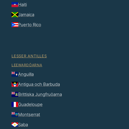
Haiti
Jamaica
Puerto Rico
LESSER ANTILLES
LEEWARDÖARNA
Anguilla
Antigua och Barbuda
Brittiska Jungfruöarna
Guadeloupe
Montserrat
Saba