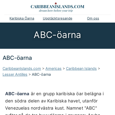
Karibiska Öarna
Upptäcktsresande
Om oss
ABC-öarna
ABC-öarna
CaribbeanIslands.com
>
Americas
>
Caribbean Islands
>
Lesser Antilles
>
ABC-öarna
ABC-öarna
är en grupp karibiska öar belägna i
den södra delen av Karibiska havet, utanför
Venezuelas nordvästra kust. Namnet "ABC"