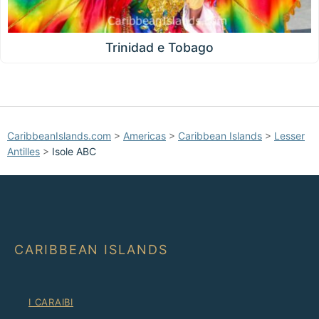
Trinidad e Tobago
CaribbeanIslands.com
>
Americas
>
Caribbean Islands
>
Lesser
Antilles
>
Isole ABC
CARIBBEAN ISLANDS
I CARAIBI