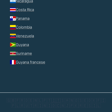
Nicaragua
Costa Rica
Panama
Colombia
Venezuela
Guyana
Suriname
Guyana francese
🇬🇧
🇫🇷
🇩🇪
🇳🇱
🇵🇹
🇮🇹
🇸🇦
🇳🇴
🇸🇪
🇩🇰
🇫🇮
🇵🇱
🇷🇺
🇹🇷
🇮🇳
🇮🇩
🇨🇳
🇯🇵
🇰🇷
🇪🇸
🇮🇱