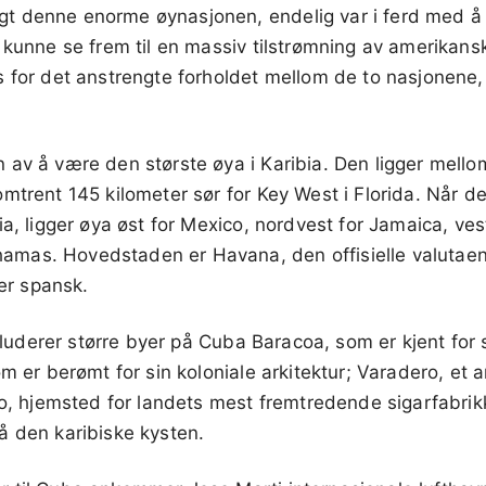
 denne enorme øynasjonen, endelig var i ferd med å 
 kunne se frem til en massiv tilstrømning av amerikan
s for det anstrengte forholdet mellom de to nasjonene
av å være den største øya i Karibia. Den ligger mello
mtrent 145 kilometer sør for Key West i Florida. Når de
ia, ligger øya øst for Mexico, nordvest for Jamaica, ves
mas. Hovedstaden er Havana, den offisielle valutaen
 er spansk.
nkluderer større byer på Cuba Baracoa, som er kjent for 
om er berømt for sin koloniale arkitektur; Varadero, et
io, hjemsted for landets mest fremtredende sigarfabrik
å den karibiske kysten.