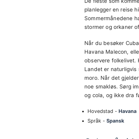
De fleste som kommer
planlegger en reise h
Sommermånedene har e
stormer og orkaner o
Når du besøker Cuba,
Havana Malecon, elle
observere folkelivet.
Landet er naturligvis
moro. Når det gjelder
noe smakløs. Sørg imi
og cola, og ikke dra 
Hovedstad -
Havana
Språk -
Spansk