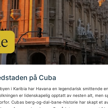
edstaden på Cuba
 byen i Karibia har Havana en legendarisk smittende e
kningen er lidenskapelig opptatt av nesten alt, men sp
hvorfor. Cubas berg-og-dal-bane-historie har skapt et a