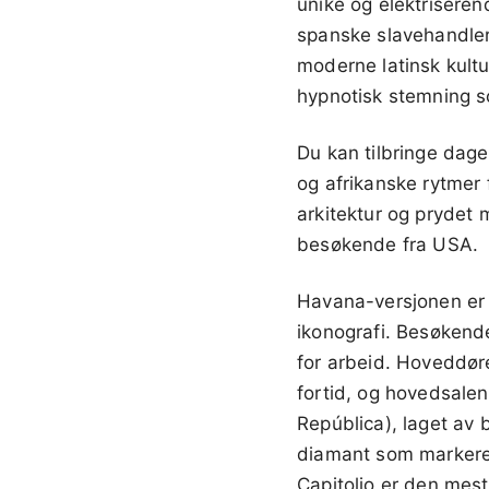
unike og elektriseren
spanske slavehandle
moderne latinsk kultu
hypnotisk stemning so
Du kan tilbringe dag
og afrikanske rytmer
arkitektur og prydet m
besøkende fra USA.
Havana-versjonen er m
ikonografi. Besøkende
for arbeid. Hoveddøre
fortid, og hovedsale
República), laget av 
diamant som markerer
Capitolio er den mest