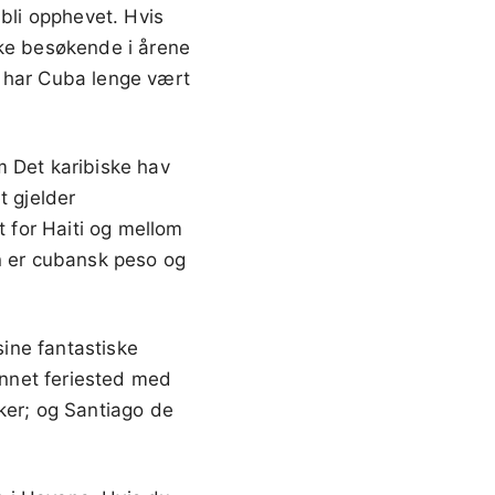
bli opphevet. Hvis
ske besøkende i årene
, har Cuba lenge vært
m Det karibiske hav
t gjelder
t for Haiti og mellom
 er cubansk peso og
sine fantastiske
 annet feriested med
ker; og Santiago de