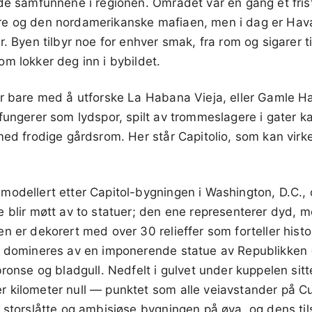
de samfunnene i regionen. Området var en gang et frist
re og den nordamerikanske mafiaen, men i dag er Hav
r. Byen tilbyr noe for enhver smak, fra rom og sigarer 
m lokker deg inn i bybildet.
er bare med å utforske La Habana Vieja, eller Gamle Ha
 fungerer som lydspor, spilt av trommeslagere i gater 
ed frodige gårdsrom. Her står Capitolio, som kan virke l
odellert etter Capitol-bygningen i Washington, D.C., og
 blir møtt av to statuer; den ene representerer dyd, 
n er dekorert med over 30 relieffer som forteller his
n domineres av en imponerende statue av Republikken 
bronse og bladgull. Nedfelt i gulvet under kuppelen sitt
 kilometer null — punktet som alle veiavstander på Cu
 storslåtte og ambisiøse bygningen på øya, og dens ti