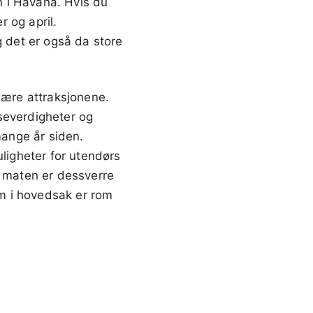
n i Havana. Hvis du
 og april.
 det er også da store
ære attraksjonene.
severdigheter og
mange år siden.
uligheter for utendørs
å maten er dessverre
om i hovedsak er rom