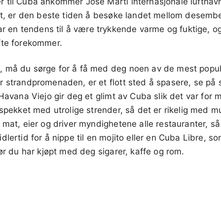
 til Cuba ankommer Jose Marti internasjonale lufthav
it, er den beste tiden å besøke landet mellom desember
n tendens til å være trykkende varme og fuktige, og
fte forekommer.
 må du sørge for å få med deg noen av de mest popul
r strandpromenaden, er et flott sted å spasere, se på 
 Havana Viejo gir deg et glimt av Cuba slik det var for 
 spekket med utrolige strender, så det er rikelig med m
 mat, eier og driver myndighetene alle restauranter, s
dlertid for å nippe til en mojito eller en Cuba Libre, s
før du har kjøpt med deg sigarer, kaffe og rom.