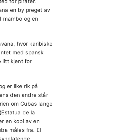
ed for pirater,
ana en by preget av
til mambo og en
vana, hvor karibiske
kantet med spansk
itt kjent for
 er like rik på
mens den andre står
torien om Cubas lange
(Estatua de la
er en kopi av en
ba måles fra. El
lsynelatende