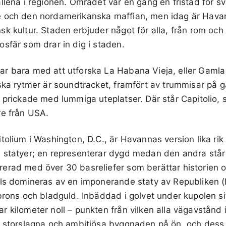
llena i regionen. Området var en gång en fristad för s
e och den nordamerikanska maffian, men idag är Hav
k kultur. Staden erbjuder något för alla, från rom och 
sfär som drar in dig i staden.
r bara med att utforska La Habana Vieja, eller Gaml
ska rytmer är soundtracket, framfört av trummisar på 
 prickade med lummiga uteplatser. Där står Capitolio, 
re från USA.
tolium i Washington, D.C., är Havannas version lika rik 
 statyer; en representerar dygd medan den andra står 
erad med över 30 basreliefer som berättar historien
als domineras av en imponerande staty av Republiken (
brons och bladguld. Inbäddad i golvet under kupolen sit
 kilometer noll – punkten från vilken alla vägavstånd 
t storslagna och ambitiösa byggnaden på ön, och dess t