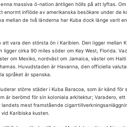
nna massiva ö-nation äntligen hölls på att lyftas. Om 
tt enormt inflöde av amerikanska besökare under de 
na mellan de två länderna har Kuba dock länge varit en
att vara den största ön i Karibien. Den ligger mellan 
 ligger cirka 90 miles söder om Key West, Florida. Vad 
 öster om Mexiko, nordväst om Jamaica, väster om Haiti
amas. Huvudstaden är Havanna, den officiella valuta
lla språket är spanska.
uderar större städer i Kuba Baracoa, som är känd för s
om är berömd för sin koloniala arkitektur; Varadero, et
r landets mest framstående cigarrtillverkningsanläggni
vid Karibiska kusten.