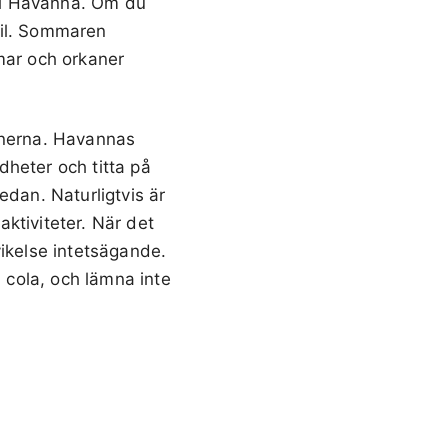
t i Havanna. Om du
ril. Sommaren
mar och orkaner
ionerna. Havannas
dheter och titta på
edan. Naturligtvis är
aktiviteter. När det
vikelse intetsägande.
h cola, och lämna inte