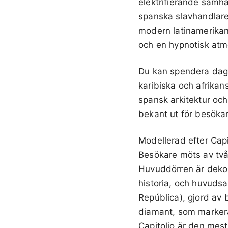
elektrifierande samhä
spanska slavhandlar
modern latinamerikans
och en hypnotisk atmo
Du kan spendera daga
karibiska och afrikan
spansk arkitektur och
bekant ut för besöka
Modellerad efter Capi
Besökare möts av två
Huvuddörren är dekor
historia, och huvuds
República), gjord av 
diamant, som markerar
Capitolio är den mes