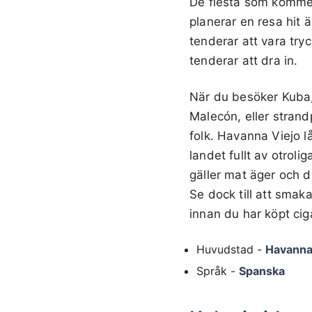
De flesta som kommer 
planerar en resa hit
tenderar att vara try
tenderar att dra in.
När du besöker Kuba,
Malecón, eller strand
folk. Havanna Viejo l
landet fullt av otroli
gäller mat äger och d
Se dock till att smak
innan du har köpt cig
Huvudstad -
Havann
Språk -
Spanska