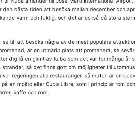
till Kuba anländer till Jose Marti International Airpor
 är den bästa tiden att besöka mellan december och ap
ckande varm och fuktig, och det är också då stora stor
 se till att besöka några av de mest populära attrakt
promenad, är en utmärkt plats att promenera, se sevär
åter dig få en glimt av Kuba som det var för många år s
ga stränder, så det finns gott om möjligheter till utomhus
river regeringen alla restauranger, så maten är en bes
a på en mojito eller Cuba Libre, som i princip är rom oc
arrer, kaffe och rom.
a