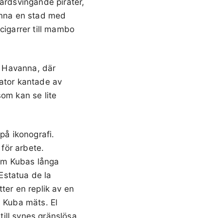
värdsvingande pirater,
anna en stad med
cigarrer till mambo
a Havanna, där
gator kantade av
som kan se lite
på ikonografi.
för arbete.
 om Kubas långa
Estatua de la
ter en replik av en
i Kuba mäts. El
ill synes gränslösa