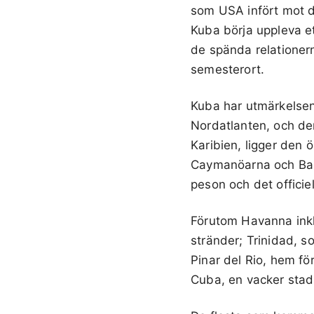
som USA infört mot de
Kuba börja uppleva e
de spända relationer
semesterort.
Kuba har utmärkelsen 
Nordatlanten, och den
Karibien, ligger den
Caymanöarna och Bah
peson och det officie
Förutom Havanna inkl
stränder; Trinidad, s
Pinar del Rio, hem fö
Cuba, en vacker stad 