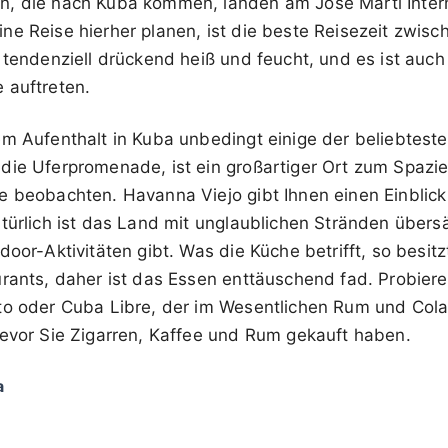
, die nach Kuba kommen, landen am Jose Marti Interna
ne Reise hierher planen, ist die beste Reisezeit zwi
 tendenziell drückend heiß und feucht, und es ist auch 
 auftreten.
m Aufenthalt in Kuba unbedingt einige der beliebteste
die Uferpromenade, ist ein großartiger Ort zum Spazi
e beobachten. Havanna Viejo gibt Ihnen einen Einblick 
türlich ist das Land mit unglaublichen Stränden übersä
door-Aktivitäten gibt. Was die Küche betrifft, so besitz
urants, daher ist das Essen enttäuschend fad. Probiere
to oder Cuba Libre, der im Wesentlichen Rum und Cola 
bevor Sie Zigarren, Kaffee und Rum gekauft haben.
a