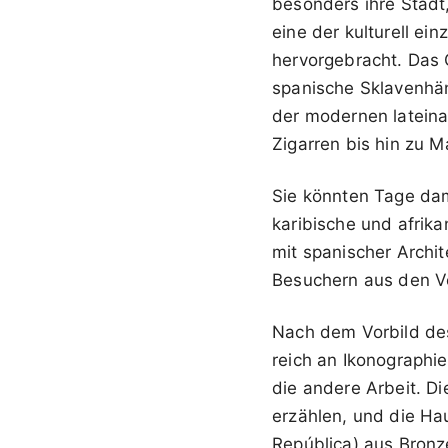
besonders ihre Stadt
eine der kulturell ei
hervorgebracht. Das 
spanische Sklavenhän
der modernen lateina
Zigarren bis hin zu M
Sie könnten Tage dam
karibische und afrik
mit spanischer Archit
Besuchern aus den Ve
Nach dem Vorbild des
reich an Ikonographi
die andere Arbeit. Di
erzählen, und die Ha
República) aus Bronz