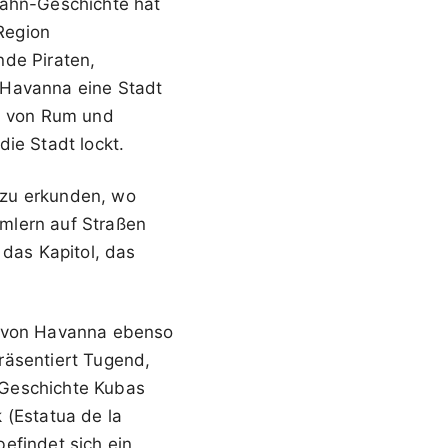
bahn-Geschichte hat
 Region
nde Piraten,
 Havanna eine Stadt
s, von Rum und
ie Stadt lockt.
 zu erkunden, wo
mlern auf Straßen
 das Kapitol, das
on von Havanna ebenso
räsentiert Tugend,
e Geschichte Kubas
 (Estatua de la
efindet sich ein