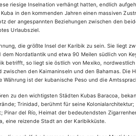
ese riesige Inselnation verhängt hatten, endlich auf
te Kuba in den kommenden Jahren einen massiven Zust
rotz der angespannten Beziehungen zwischen den beid
btes Urlaubsziel.
nung, die größte Insel der Karibik zu sein. Sie liegt 
 dem Nordatlantik und etwa 90 Meilen südlich von Key
ik betrifft, so liegt sie östlich von Mexiko, nordwestli
nd zwischen den Kaimaninseln und den Bahamas. Die H
lle Währung ist der kubanische Peso und die Amtssprac
en zu den wichtigsten Städten Kubas Baracoa, bekann
nde; Trinidad, berühmt für seine Kolonialarchitektur;
t; Pinar del Río, Heimat der bedeutendsten Zigarrenher
, eine reizende Stadt an der Karibikküste.