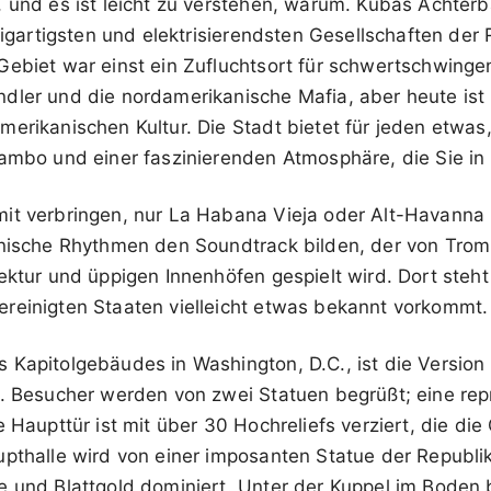
, und es ist leicht zu verstehen, warum. Kubas Achter
nzigartigsten und elektrisierendsten Gesellschaften der
Gebiet war einst ein Zufluchtsort für schwertschwinge
dler und die nordamerikanische Mafia, aber heute ist
merikanischen Kultur. Die Stadt bietet für jeden etwa
ambo und einer faszinierenden Atmosphäre, die Sie in d
it verbringen, nur La Habana Vieja oder Alt-Havanna
anische Rhythmen den Soundtrack bilden, der von Trom
ektur und üppigen Innenhöfen gespielt wird. Dort steht
reinigten Staaten vielleicht etwas bekannt vorkommt.
 Kapitolgebäudes in Washington, D.C., ist die Versi
e. Besucher werden von zwei Statuen begrüßt; eine rep
e Haupttür ist mit über 30 Hochreliefs verziert, die di
upthalle wird von einer imposanten Statue der Republik
e und Blattgold dominiert. Unter der Kuppel im Boden b