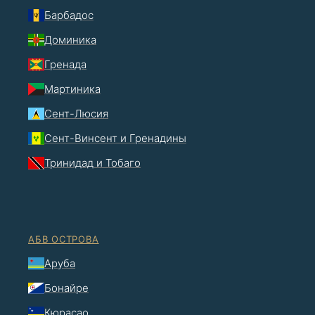
Барбадос
Доминика
Гренада
Мартиника
Сент-Люсия
Сент-Винсент и Гренадины
Тринидад и Тобаго
АБВ ОСТРОВА
Аруба
Бонайре
Кюрасао