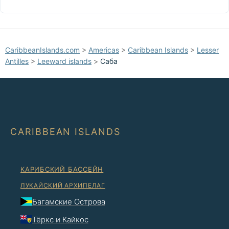
CaribbeanIslands.com
>
Americas
>
Caribbean Islands
>
Lesser
Antilles
>
Leeward islands
>
Саба
CARIBBEAN ISLANDS
КАРИБСКИЙ БАССЕЙН
ЛУКАЙСКИЙ АРХИПЕЛАГ
Багамские Острова
Тёркс и Кайкос