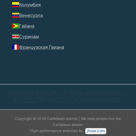
Колумбия
Венесуэла
Гайана
Суринам
Французская Гвиана
🇬🇧
🇫🇷
🇩🇪
🇳🇱
🇵🇹
🇮🇹
🇸🇦
🇳🇴
🇸🇪
🇩🇰
🇫🇮
🇵🇱
🇷🇺
🇹🇷
🇮🇳
🇮🇩
🇨🇳
🇯🇵
🇰🇷
🇪🇸
🇮🇱
Copyright © 2026 Caribbean Islands | We help people live the
Caribbean dream.
High-performance websites by
jhose.com