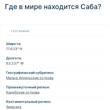
Где в мире находится Саба?
100 km / 62.1 mi
CARIBBEANISLANDS.COM
with the support of
© OpenStreetMap
contributors
1 m
3
t
/
f
📏
ГЕОГРАФИЯ
+
−
Широта:
17.633° N
Долгота:
63.237° W
Географический субрегион:
Малые Антильские острова
Промежуточный регион:
Карибские острова
Континентальный регион:
Америка