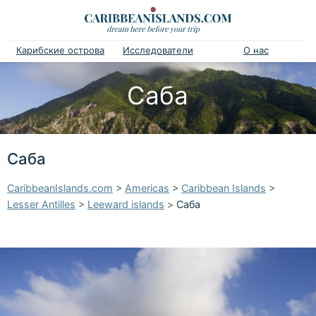
Карибские острова
Исследователи
О нас
Саба
Саба
CaribbeanIslands.com
>
Americas
>
Caribbean Islands
>
Lesser Antilles
>
Leeward islands
>
Саба