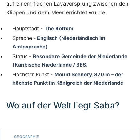
auf einem flachen Lavavorsprung zwischen den
Klippen und dem Meer errichtet wurde.
Hauptstadt -
The Bottom
Sprache -
Englisch (Niederländisch ist
Amtssprache)
Status -
Besondere Gemeinde der Niederlande
(Karibische Niederlande / BES)
Höchster Punkt -
Mount Scenery, 870 m – der
höchste Punkt im Königreich der Niederlande
Wo auf der Welt liegt Saba?
100 km / 62.1 mi
CARIBBEANISLANDS.COM
with the support of
© OpenStreetMap
contributors
1 m
3
t
/
f
📏
GEOGRAPHIE