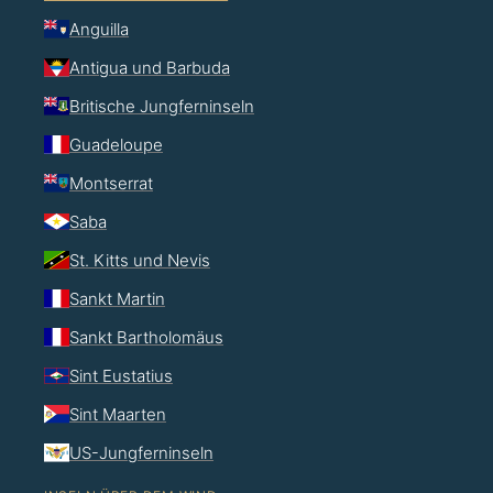
Anguilla
Antigua und Barbuda
Britische Jungferninseln
Guadeloupe
Montserrat
Saba
St. Kitts und Nevis
Sankt Martin
Sankt Bartholomäus
Sint Eustatius
Sint Maarten
US-Jungferninseln