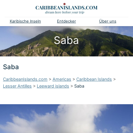
Karibische Inseln
Entdecker
Über uns
Saba
Saba
CaribbeanIslands.com
>
Americas
>
Caribbean Islands
>
Lesser Antilles
>
Leeward islands
>
Saba