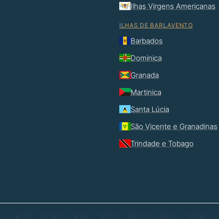
Ilhas Virgens Americanas
ILHAS DE BARLAVENTO
Barbados
Dominica
Granada
Martinica
Santa Lúcia
São Vicente e Granadinas
Trindade e Tobago

🇳🇴
🇸🇪
🇩🇰
🇫🇮
🇵🇱
🇷🇺
🇹🇷