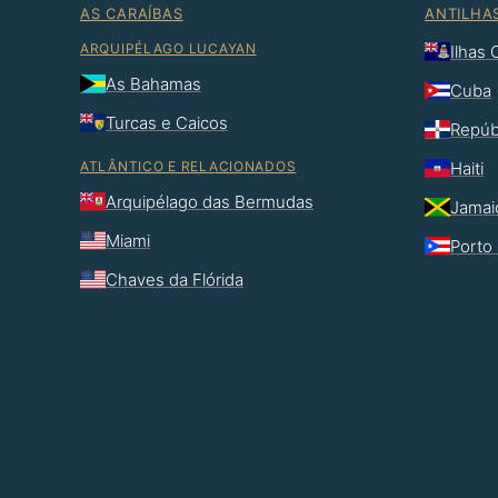
AS CARAÍBAS
ANTILHA
ARQUIPÉLAGO LUCAYAN
Ilhas
As Bahamas
Cuba
Turcas e Caicos
Repúb
ATLÂNTICO E RELACIONADOS
Haiti
Arquipélago das Bermudas
Jamai
Miami
Porto 
Chaves da Flórida