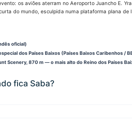
vento: os aviões aterram no Aeroporto Juancho E. Yra
 curta do mundo, esculpida numa plataforma plana de l
ndês oficial)
especial dos Países Baixos (Países Baixos Caribenhos / B
nt Scenery, 870 m — o mais alto do Reino dos Países Ba
do fica Saba?
200 km / 124.3 mi