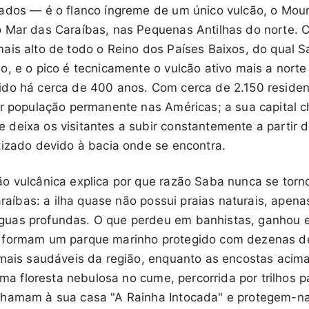
ados — é o flanco íngreme de um único vulcão, o Moun
 Mar das Caraíbas, nas Pequenas Antilhas do norte. 
ais alto de todo o Reino dos Países Baixos, do qual S
o, e o pico é tecnicamente o vulcão ativo mais a nort
do há cerca de 400 anos. Com cerca de 2.150 residen
or população permanente nas Américas; a sua capital
 deixa os visitantes a subir constantemente a partir 
tizado devido à bacia onde se encontra.
o vulcânica explica por que razão Saba nunca se torn
Caraíbas: a ilha quase não possui praias naturais, apen
uas profundas. O que perdeu em banhistas, ganhou e
 formam um parque marinho protegido com dezenas de
 mais saudáveis da região, enquanto as encostas aci
 uma floresta nebulosa no cume, percorrida por trilhos
chamam à sua casa "A Rainha Intocada" e protegem-n