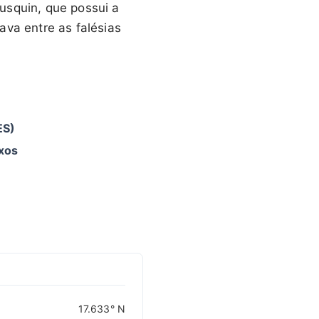
usquin, que possui a
ava entre as falésias
ES)
ixos
CARIBBEANISLANDS.COM
with the support of
© OpenStreetMap
contributors
1 m
3
t
/
f
17.633° N