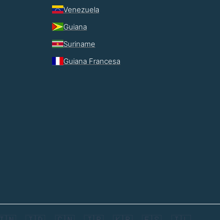
Venezuela
Guiana
Suriname
Guiana Francesa
🇮🇳
🇮🇩
🇨🇳
🇯🇵
🇰🇷
🇪🇸
🇮🇱