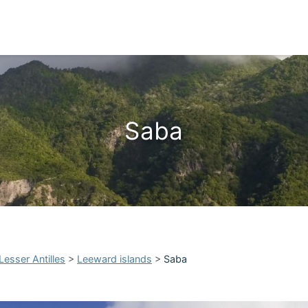
Saba
Lesser Antilles
>
Leeward islands
>
Saba