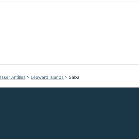
esser Antilles
>
Leeward islands
>
Saba