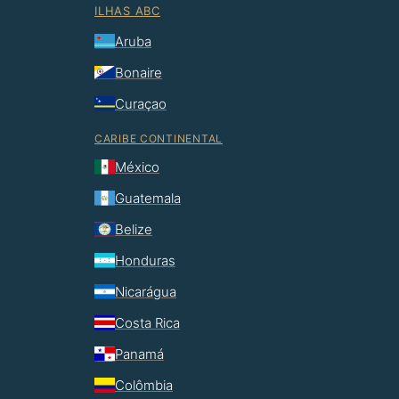
ILHAS ABC
Aruba
Bonaire
Curaçao
CARIBE CONTINENTAL
México
Guatemala
Belize
Honduras
Nicarágua
Costa Rica
Panamá
Colômbia