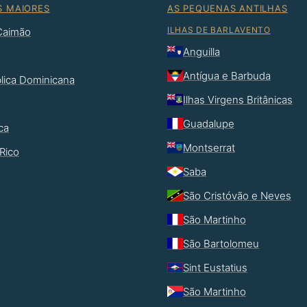
S MAIORES
AS PEQUENAS ANTILHAS
ILHAS DE BARLAVENTO
 Caimão
Anguilla
Antígua e Barbuda
lica Dominicana
Ilhas Virgens Britânicas
Guadalupe
ca
Montserrat
Rico
Saba
São Cristóvão e Neves
São Martinho
São Bartolomeu
Sint Eustatius
São Martinho