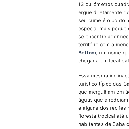
13 quilómetros quadr
ergue diretamente do
seu cume é o ponto m
especial mais pequen
se encontre adormeci
território com a men
Bottom
, um nome que
chegar a um local ba
Essa mesma inclinaçã
turístico típico das 
que mergulham em ág
águas que a rodeiam
e alguns dos recifes
floresta tropical até
habitantes de Saba 