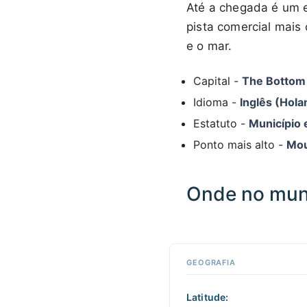
Até a chegada é um e
pista comercial mais
e o mar.
Capital -
The Bottom
Idioma -
Inglês (Hola
Estatuto -
Município 
Ponto mais alto -
Mou
Onde no mun
Clique
em
qualquer
📏
ponto
GEOGRAFIA
+
do mapa
para
−
interagir
Latitude: