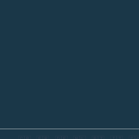
🇬🇧
🇫🇷
🇩🇪
🇳🇱
🇵🇹
🇮🇹
🇸