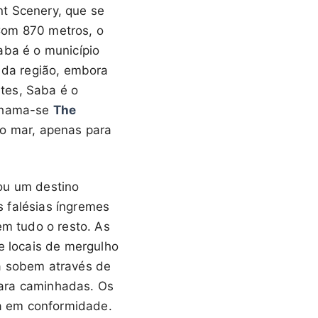
t Scenery, que se
Com 870 metros, o
aba é o município
e da região, embora
tes, Saba é o
 chama-se
The
do mar, apenas para
ou um destino
as falésias íngremes
m tudo o resto. As
 locais de mergulho
ma sobem através de
 para caminhadas. Os
a em conformidade.