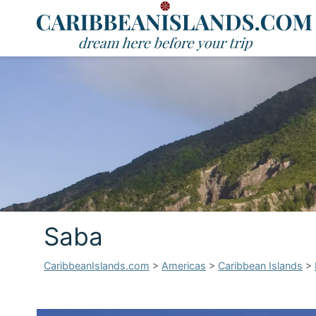
Saba
CaribbeanIslands.com
>
Americas
>
Caribbean Islands
>