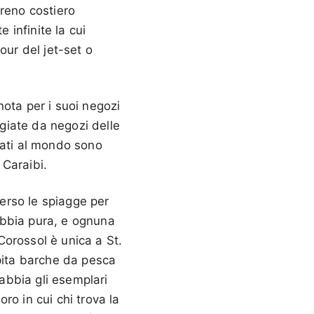
rreno costiero
infinite la cui
our del jet-set o
ota per i suoi negozi
ggiate da negozi delle
rcati al mondo sono
 Caraibi.
erso le spiagge per
abbia pura, e ognuna
 Corossol è unica a St.
spita barche da pesca
sabbia gli esemplari
ro in cui chi trova la