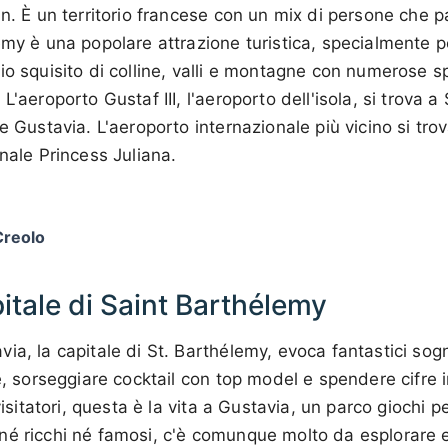
in. È un territorio francese con un mix di persone che 
emy è una popolare attrazione turistica, specialmente pe
io squisito di colline, valli e montagne con numerose 
L'aeroporto Gustaf III, l'aeroporto dell'isola, si trova 
e Gustavia. L'aeroporto internazionale più vicino si tro
onale Princess Juliana.
Creolo
itale di Saint Barthélemy
ia, la capitale di St. Barthélemy, evoca fantastici sog
re, sorseggiare cocktail con top model e spendere cifre 
visitatori, questa è la vita a Gustavia, un parco giochi pe
né ricchi né famosi, c'è comunque molto da esplorare e