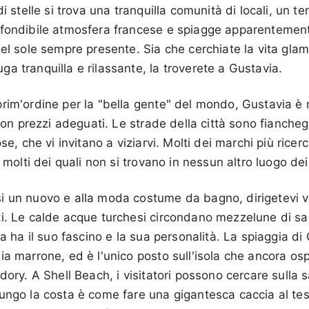
di stelle si trova una tranquilla comunità di locali, un te
fondibile atmosfera francese e spiagge apparentemente 
nel sole sempre presente. Sia che cerchiate la vita glam
a tranquilla e rilassante, la troverete a Gustavia.
rim'ordine per la "bella gente" del mondo, Gustavia è n
 con prezzi adeguati. Le strade della città sono fianche
ose, che vi invitano a viziarvi. Molti dei marchi più rice
, molti dei quali non si trovano in nessun altro luogo dei
i un nuovo e alla moda costume da bagno, dirigetevi v
ti. Le calde acque turchesi circondano mezzelune di s
la ha il suo fascino e la sua personalità. La spiaggia di
ia marrone, ed è l'unico posto sull'isola che ancora o
dory. A Shell Beach, i visitatori possono cercare sulla 
ungo la costa è come fare una gigantesca caccia al teso