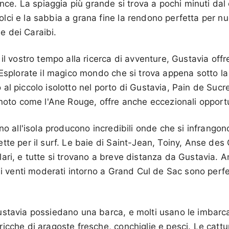
ince. La spiaggia più grande si trova a pochi minuti dal 
ci e la sabbia a grana fine la rendono perfetta per nu
ole dei Caraibi.
il vostro tempo alla ricerca di avventure, Gustavia offr
 Esplorate il magico mondo che si trova appena sotto la
al piccolo isolotto nel porto di Gustavia, Pain de Sucre
 noto come l'Ane Rouge, offre anche eccezionali opport
no all'isola producono incredibili onde che si infrangon
tte per il surf. Le baie di Saint-Jean, Toiny, Anse des
ari, e tutte si trovano a breve distanza da Gustavia. A
 i venti moderati intorno a Grand Cul de Sac sono perfet
stavia possiedano una barca, e molti usano le imbarca
icche di aragoste fresche, conchiglie e pesci. Le cattu