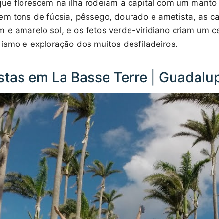
que florescem na ilha rodeiam a capital com um manto
em tons de fúcsia, pêssego, dourado e ametista, as c
 e amarelo sol, e os fetos verde-viridiano criam um c
lismo e exploração dos muitos desfiladeiros.
istas em La Basse Terre | Guadalu