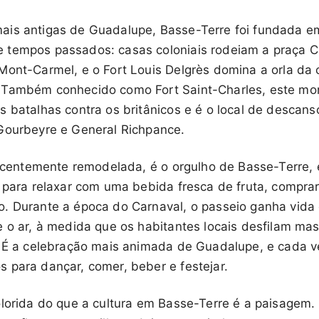
ais antigas de Guadalupe, Basse-Terre foi fundada e
 tempos passados: casas coloniais rodeiam a praça 
Mont-Carmel, e o Fort Louis Delgrès domina a orla da
 Também conhecido como Fort Saint-Charles, este m
 batalhas contra os britânicos e é o local de descanso 
Gourbeyre e General Richpance.
 recentemente remodelada, é o orgulho de Basse-Terre, 
 para relaxar com uma bebida fresca de fruta, comprar
o. Durante a época do Carnaval, o passeio ganha vid
e o ar, à medida que os habitantes locais desfilam ma
. É a celebração mais animada de Guadalupe, e cada ve
 para dançar, comer, beber e festejar.
olorida do que a cultura em Basse-Terre é a paisagem.