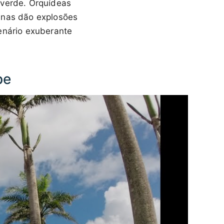
 verde. Orquídeas
anas dão explosões
enário exuberante
pe