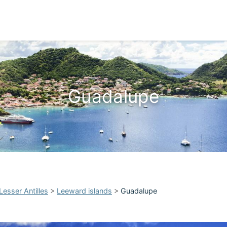
Guadalupe
Lesser Antilles
>
Leeward islands
>
Guadalupe