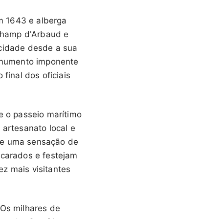
m 1643 e alberga
Champ d'Arbaud e
 cidade desde a sua
onumento imponente
final dos oficiais
e o passeio marítimo
 artesanato local e
a e uma sensação de
scarados e festejam
z mais visitantes
 Os milhares de