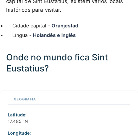
capital de Sint Eustatius, existem vários locais
históricos para visitar.
Cidade capital -
Oranjestad
Língua -
Holandês e Inglês
Onde no mundo fica Sint
Eustatius?
100 km / 62.1 mi
CARIBBEANISLANDS.COM
with the support of
© OpenStreetMap
contributors
1 m
3
t
/
f
ue
quer
📏
to
GEOGRAFIA
+
mapa
a
−
ragir
Latitude:
17.485° N
Longitude: