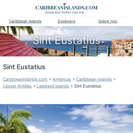
Caribbean Islands
Explorers
Sobre nós
Sint Eustatius
Sint Eustatius
CaribbeanIslands.com
>
Americas
>
Caribbean Islands
>
Lesser Antilles
>
Leeward islands
>
Sint Eustatius