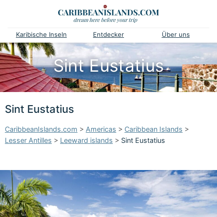
Karibische Inseln
Entdecker
Über uns
Sint Eustatius
Sint Eustatius
CaribbeanIslands.com
>
Americas
>
Caribbean Islands
>
Lesser Antilles
>
Leeward islands
>
Sint Eustatius