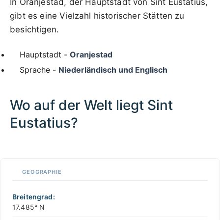
In Oranjestad, der Hauptstadt von Sint Eustatius,
gibt es eine Vielzahl historischer Stätten zu
besichtigen.
Hauptstadt -
Oranjestad
Sprache -
Niederländisch und Englisch
Wo auf der Welt liegt Sint
Eustatius?
100 km / 62.1 mi
CARIBBEANISLANDS.COM
with the support of
© OpenStreetMap
contributors
1 m
3
t
/
f
📏
GEOGRAPHIE
+
−
Breitengrad:
17.485° N