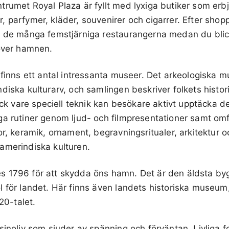
rumet Royal Plaza är fyllt med lyxiga butiker som erbjud
 parfymer, kläder, souvenirer och cigarrer. Efter shop
v de många femstjärniga restaurangerna medan du blic
 över hamnen.
 finns ett antal intressanta museer. Det arkeologiska mu
diska kulturarv, och samlingen beskriver folkets histori
ack vare speciell teknik kan besökare aktivt upptäcka de
a rutiner genom ljud- och filmpresentationer samt omf
or, keramik, ornament, begravningsritualer, arkitektur o
amerindiska kulturen.
s 1796 för att skydda öns hamn. Det är den äldsta b
l för landet. Här finns även landets historiska museu
920-talet.
sinoliv som sjuder av spänning och förväntan. Livliga 