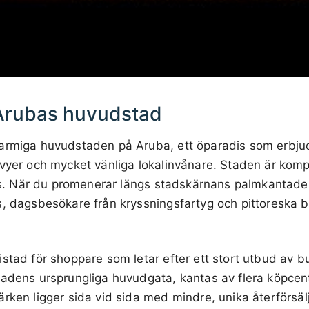
 Arubas huvudstad
armiga huvudstaden på Aruba, ett öparadis som erbj
 vyer och mycket vänliga lokalinvånare. Staden är kom
fots. När du promenerar längs stadskärnans palmkantad
s, dagsbesökare från kryssningsfartyg och pittoreska 
stad för shoppare som letar efter ett stort utbud av but
adens ursprungliga huvudgata, kantas av flera köpcent
rken ligger sida vid sida med mindre, unika återförsälj