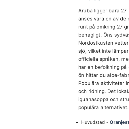
Aruba ligger bara 27 
anses vara en av de m
runt på omkring 27 gra
behagligt. Öns sydväs
Nordostkusten vetter m
sjö, vilket inte lämp
officiella språken, m
har en befolkning på
ön hittar du aloe-fabr
Populära aktiviteter 
och ridning. Det loka
iguanasoppa och stru
populära alternativet.
Huvudstad -
Oranjes