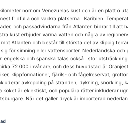
kilometer norr om Venezuelas kust och är en platt ö ut
est fridfulla och vackra platserna i Karibien. Temperat
der, och passadvindarna från Atlanten bidrar till att hå
tra kust erbjuder varma vatten och några av regionens
ot Atlanten och består till största del av klippig terrä
ar sig för simning eller vattensporter. Nederländska oc
en engelska och spanska talas också i stor utsträckning.
 cirka 72 000 invånare, och dess huvudstad är Oranjest
iker, klippformationer, fjärils- och fågelreservat, grott
inkluderar avkoppling på stranden, dykning, snorkling, k
la köket är eklektiskt, och populära rätter inkluderar u
tsburgare. När det gäller dryck är importerad nederlän
tad