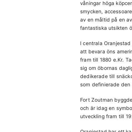
våningar höga köpcent
smycken, accessoarer,
av en måltid på en a
fantastiska utsikten
I centrala Oranjestad
att bevara öns amerin
fram till 1880 e.Kr. T
sig om öbornas daglig
dedikerade till snäck
som definierade den 
Fort Zoutman byggde
och är idag en symbo
utveckling fram till 1
Oranjestad har ett ka