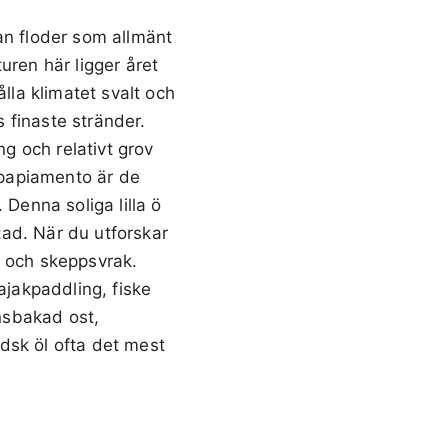
an floder som allmänt
uren här ligger året
lla klimatet svalt och
 finaste stränder.
ng och relativt grov
h papiamento är de
 Denna soliga lilla ö
ad. När du utforskar
or och skeppsvrak.
ajakpaddling, fiske
gnsbakad ost,
dsk öl ofta det mest