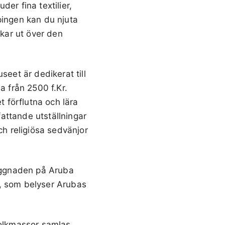
er fina textilier,
pingen kan du njuta
kar ut över den
seet är dedikerat till
a från 2500 f.Kr.
t förflutna och lära
attande utställningar
ch religiösa sedvänjor
yggnaden på Aruba
m, som belyser Arubas
folkmassor samlas