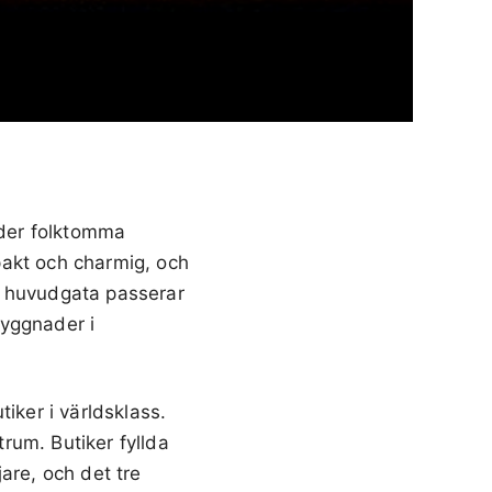
uder folktomma
pakt och charmig, och
e huvudgata passerar
byggnader i
iker i världsklass.
rum. Butiker fyllda
are, och det tre