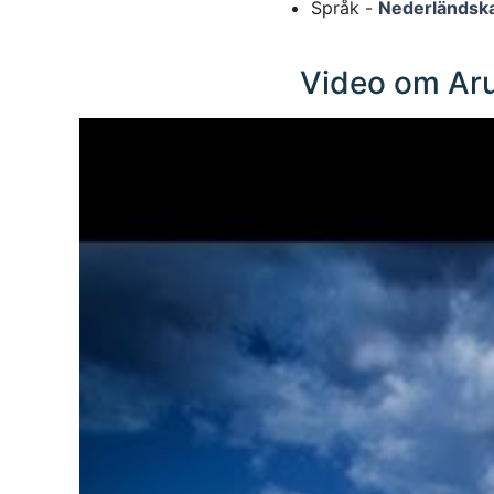
Språk -
Nederländsk
Video om Aru