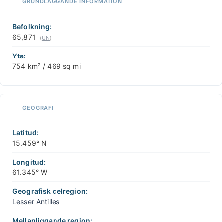
GRUNDLÄGGANDE INFORMATION
+
−
Befolkning:
65,871
(
UN
)
Yta:
754 km² / 469 sq mi
GEOGRAFI
Latitud:
15.459° N
Longitud:
61.345° W
Geografisk delregion:
Lesser Antilles
Mellanliggande region: