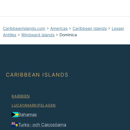
CaribbeanIslands.com
>
Americas
>
Caribbean Islands
>
Lesser
Antilles
>
Windward islands
>
Dominica
CARIBBEAN ISLANDS
KARIBIEN
LUCAYANARKIPELAGEN
Bahamas
Turks- och Caicosöarna