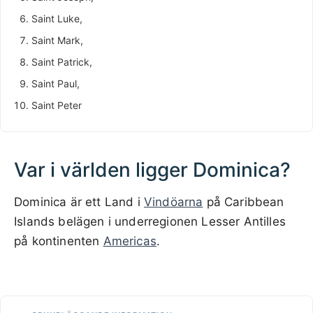
Saint Luke,
Saint Mark,
Saint Patrick,
Saint Paul,
Saint Peter
Var i världen ligger Dominica?
Dominica är ett Land i
Vindöarna
på Caribbean
Islands belägen i underregionen Lesser Antilles
på kontinenten
Americas
.
500 km / 310.7 mi
CARIBBEANISLANDS.COM
with the support of
© OpenStreetMap
contributors
1 m
3
t
/
f
📏