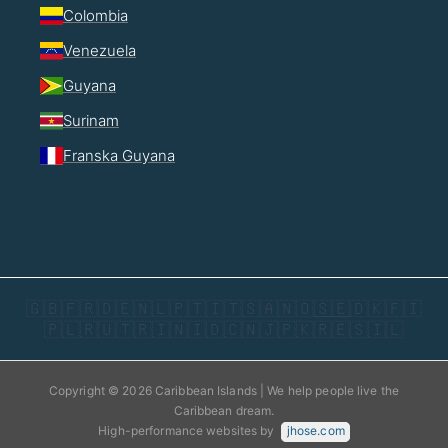
Colombia
Venezuela
Guyana
Surinam
Franska Guyana
🇬🇧
🇫🇷
🇩🇪
🇳🇱
🇵🇹
🇮🇹
🇸🇦
🇳🇴
🇸🇪
🇩🇰
🇫🇮
🇵🇱
🇷🇺
🇹🇷
🇮🇳
🇮🇩
🇨🇳
🇯🇵
🇰🇷
🇪🇸
🇮🇱
Copyright © 2026 Caribbean Islands | We help people live the
Caribbean dream.
High-performance websites by
jhose.com