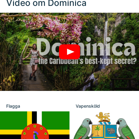
Video om Dominica
Flagga
Vapensköld