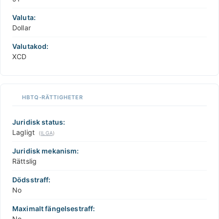
Valuta:
Dollar
Valutakod:
XCD
HBTQ-RÄTTIGHETER
Juridisk status:
Lagligt
(
ILGA
)
Juridisk mekanism:
Rättslig
Dödsstraff:
No
Maximalt fängelsestraff:
No