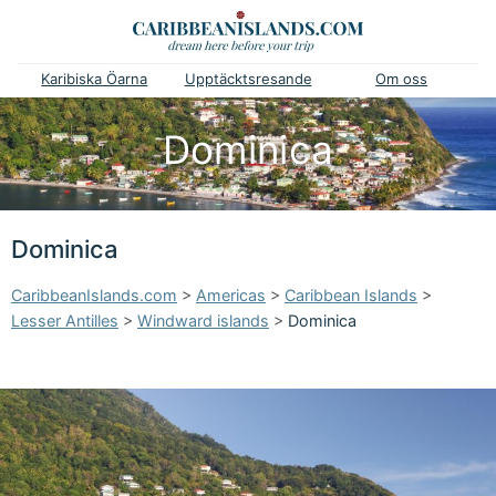
Karibiska Öarna
Upptäcktsresande
Om oss
Dominica
Dominica
CaribbeanIslands.com
>
Americas
>
Caribbean Islands
>
Lesser Antilles
>
Windward islands
>
Dominica