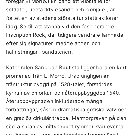
föregår El Morro.) En gång ett viloställe för
soldater, upptäcktsresande och pionjärer, är
fortet en av stadens största turistattraktioner
idag. Se till att stanna vid den fascinerande
Inscription Rock, där tidigare vandrare lämnade
efter sig signaturer, meddelanden och
hällristningar i sandstenen.
Katedralen San Juan Bautista ligger bara en kort
promenad från El Morro. Ursprungligen en
trästruktur byggd på 1520-talet, förstördes
kyrkan av en orkan och återuppbyggdes 1540.
Återuppbyggnaden inkluderade många
förbättringar, såsom dramatiska gotiska valv och
en graciös cirkulär trappa. Marmorgraven på den
södra sidan av mittskeppet rymmer kvarlevorna
av Ponce de León, och kupolens trompe l'oeil-