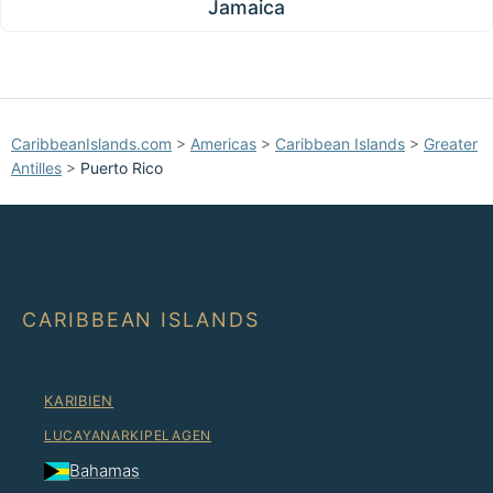
Jamaica
CaribbeanIslands.com
>
Americas
>
Caribbean Islands
>
Greater
Antilles
>
Puerto Rico
CARIBBEAN ISLANDS
KARIBIEN
LUCAYANARKIPELAGEN
Bahamas