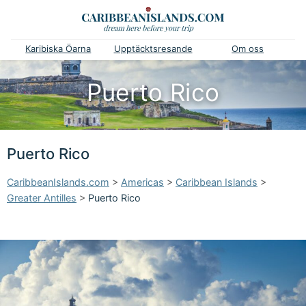
Karibiska Öarna
Upptäcktsresande
Om oss
Puerto Rico
Puerto Rico
CaribbeanIslands.com
>
Americas
>
Caribbean Islands
>
Greater Antilles
>
Puerto Rico