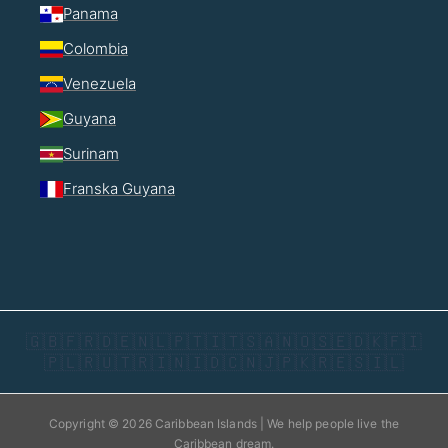
Panama
Colombia
Venezuela
Guyana
Surinam
Franska Guyana
🇬🇧
🇫🇷
🇩🇪
🇳🇱
🇵🇹
🇮🇹
🇸🇦
🇳🇴
🇸🇪
🇩🇰
🇫🇮
🇵🇱
🇷🇺
🇹🇷
🇮🇳
🇮🇩
🇨🇳
🇯🇵
🇰🇷
🇪🇸
🇮🇱
Copyright © 2026 Caribbean Islands | We help people live the
Caribbean dream.