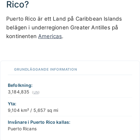
Rico?
Puerto Rico är ett Land på Caribbean Islands
belägen i underregionen Greater Antilles på
kontinenten
Americas
.
200 km / 124.3 mi
CARIBBEANISLANDS.COM
with the support of
© OpenStreetMap
contributors
1 m
3
t
/
f
📏
GRUNDLÄGGANDE INFORMATION
+
−
Befolkning:
3,184,835
(
UN
)
Yta:
9,104 km² / 5,657 sq mi
Invånare i Puerto Rico kallas:
Puerto Ricans