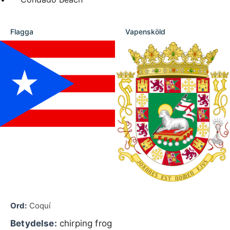
Flagga
Vapensköld
Ord:
Coquí
Betydelse:
chirping frog