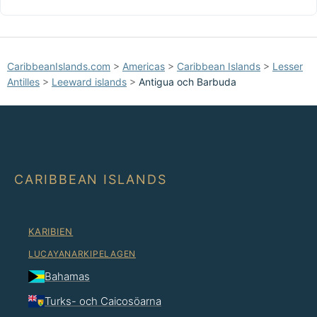
CaribbeanIslands.com
>
Americas
>
Caribbean Islands
>
Lesser
Antilles
>
Leeward islands
>
Antigua och Barbuda
CARIBBEAN ISLANDS
KARIBIEN
LUCAYANARKIPELAGEN
Bahamas
Turks- och Caicosöarna