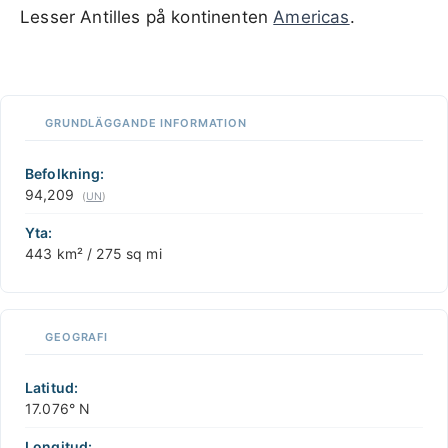
Lesser Antilles på kontinenten
Americas
.
100 km / 62.1 mi
CARIBBEANISLANDS.COM
with the support of
© OpenStreetMap
contributors
1 m
3
t
/
f
📏
GRUNDLÄGGANDE INFORMATION
+
−
Befolkning:
94,209
(
UN
)
Yta:
443 km² / 275 sq mi
GEOGRAFI
Latitud:
17.076° N
Longitud: