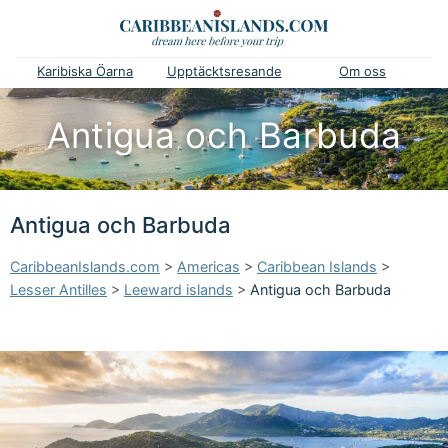
Karibiska Öarna
Upptäcktsresande
Om oss
Antigua och Barbuda
Antigua och Barbuda
CaribbeanIslands.com
>
Americas
>
Caribbean Islands
>
Lesser Antilles
>
Leeward islands
>
Antigua och Barbuda