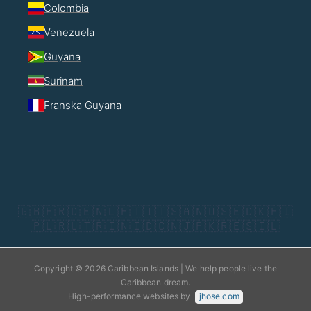
Colombia
Venezuela
Guyana
Surinam
Franska Guyana
🇬🇧
🇫🇷
🇩🇪
🇳🇱
🇵🇹
🇮🇹
🇸🇦
🇳🇴
🇸🇪
🇩🇰
🇫🇮
🇵🇱
🇷🇺
🇹🇷
🇮🇳
🇮🇩
🇨🇳
🇯🇵
🇰🇷
🇪🇸
🇮🇱
Copyright © 2026 Caribbean Islands | We help people live the
Caribbean dream.
High-performance websites by
jhose.com