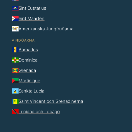
Sint Eustatius
Sint Maarten
Amerikanska Jungfruöarna
VINDÖARNA
Barbados
Dominica
Grenada
Martinique
Sankta Lucia
Saint Vincent och Grenadinerna
Trinidad och Tobago