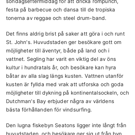
söndagseftermiddag för att dricka rompunch,
festa på barbecue och dansa till de tropiska
tonerna av reggae och steel drum-band.
Det finns aldrig brist på saker att göra i och runt
St. John's. Huvudstaden ger besökare gott om
möjligheter till äventyr, både på land och i
vattnet. Segling har varit en viktig del av öns
kultur i hundratals år, och besökare kan hyra
båtar av alla slag längs kusten. Vattnen utanför
kusten är fyllda med vrak att utforska och goda
möjligheter till dykning på kontinentalsockeln, och
Dutchman's Bay erbjuder några av världens
bästa förhållanden för vindsurfing.
Den lugna fiskebyn Seatons ligger inte långt från
huvudstaden, och besökare ger sig ut från byn