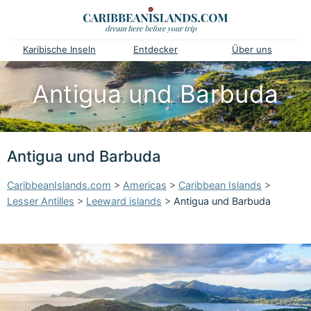
Karibische Inseln
Entdecker
Über uns
Antigua und Barbuda
Antigua und Barbuda
CaribbeanIslands.com
>
Americas
>
Caribbean Islands
>
Lesser Antilles
>
Leeward islands
>
Antigua und Barbuda