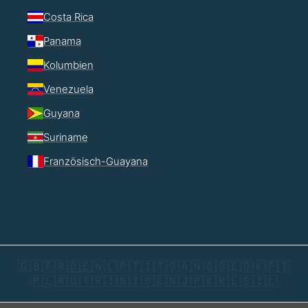
Costa Rica
Panama
Kolumbien
Venezuela
Guyana
Suriname
Französisch-Guayana
🇬🇧
🇫🇷
🇩🇪
🇳🇱
🇵🇹
🇮🇹
🇸🇦
🇳🇴
🇸🇪
🇩🇰
🇫🇮
🇵🇱
🇷🇺
🇹🇷
🇮🇳
🇮🇩
🇨🇳
🇯🇵
🇰🇷
🇪🇸
🇮🇱