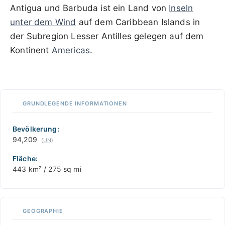
Antigua und Barbuda ist ein Land von
Inseln
unter dem Wind
auf dem Caribbean Islands in
der Subregion Lesser Antilles gelegen auf dem
Kontinent
Americas
.
100 km / 62.1 mi
CARIBBEANISLANDS.COM
with the support of
© OpenStreetMap
contributors
1 m
3
t
/
f
📏
GRUNDLEGENDE INFORMATIONEN
+
−
Bevölkerung:
94,209
(
UN
)
Fläche:
443 km² / 275 sq mi
GEOGRAPHIE