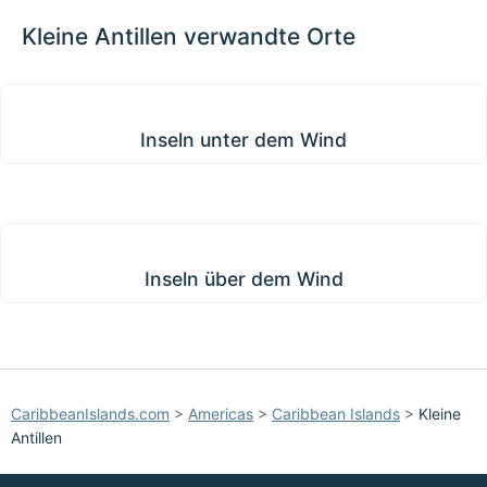
−
gieren
Kleine Antillen verwandte Orte
Inseln unter dem Wind
Inseln unter dem Wind
Inseln über dem Wind
Inseln über dem Wind
CaribbeanIslands.com
>
Americas
>
Caribbean Islands
>
Kleine
Antillen