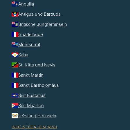
Anguilla
Antigua und Barbuda
Britische Jungferninseln
Guadeloupe
Montserrat
Saba
St. Kitts und Nevis
Sankt Martin
Sankt Bartholomäus
Sint Eustatius
Sint Maarten
US-Jungferninseln
INSELN ÜBER DEM WIND